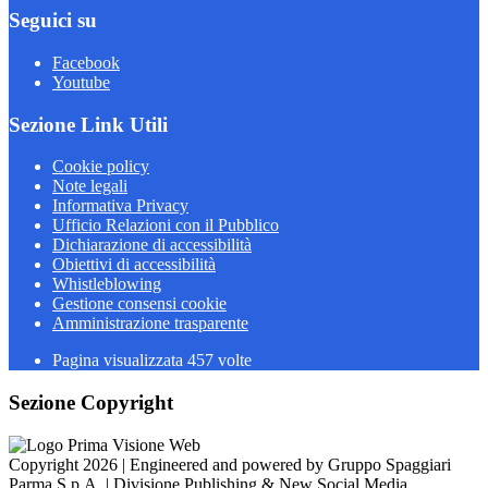
Seguici su
Facebook
Youtube
Sezione Link Utili
Cookie policy
Note legali
Informativa Privacy
Ufficio Relazioni con il Pubblico
Dichiarazione di accessibilità
Obiettivi di accessibilità
Whistleblowing
Gestione consensi cookie
Amministrazione trasparente
Pagina visualizzata
457
volte
Sezione Copyright
Copyright 2026 | Engineered and powered by Gruppo Spaggiari
Parma S.p.A. | Divisione Publishing & New Social Media