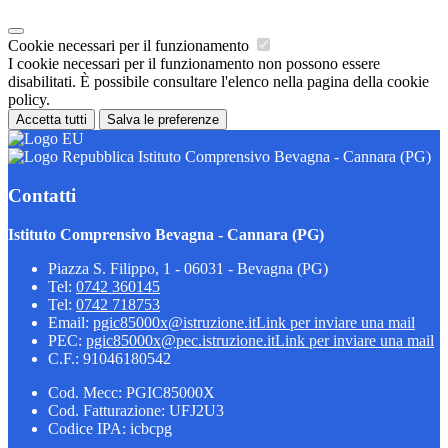
Cookie necessari per il funzionamento
I cookie necessari per il funzionamento non possono essere
disabilitati. È possibile consultare l'elenco nella pagina della cookie
policy.
Accetta tutti
Salva le preferenze
Istituto Comprensivo Bevagna - Cannara (PG)
Contatti
Istituto Comprensivo Bevagna - Cannara (PG)
Piazza S. Filippo, 1 - 06031 - Bevagna (PG)
Tel:
0742 360145
Tel:
0742 718753
Email:
pgic85000x@istruzione.it
Link per inviare una mail
PEC:
pgic85000x@pec.istruzione.it
Link per inviare una mail
C.F.: 91046180542
Cod. Mecc: PGIC85000X
Cod. Fatturazione: UFJ2U3
Codice IPA: icbcpg