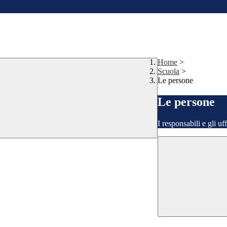
Home
>
Scuola
>
Le persone
Le persone
I responsabili e gli uf