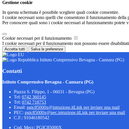
Gestione cookie
In questa schermata è possibile scegliere quali cookie consentire.
I cookie necessari sono quelli che consentono il funzionamento della pi
Per conoscere quali sono i cookie necessari al funzionamento potete v
Cookie necessari per il funzionamento
I cookie necessari per il funzionamento non possono essere disabilitati.
Accetta tutti
Salva le preferenze
Istituto Comprensivo Bevagna - Cannara (PG)
Contatti
Istituto Comprensivo Bevagna - Cannara (PG)
Piazza S. Filippo, 1 - 06031 - Bevagna (PG)
Tel:
0742 360145
Tel:
0742 718753
Email:
pgic85000x@istruzione.it
Link per inviare una mail
PEC:
pgic85000x@pec.istruzione.it
Link per inviare una mail
C.F.: 91046180542
Cod. Mecc: PGIC85000X