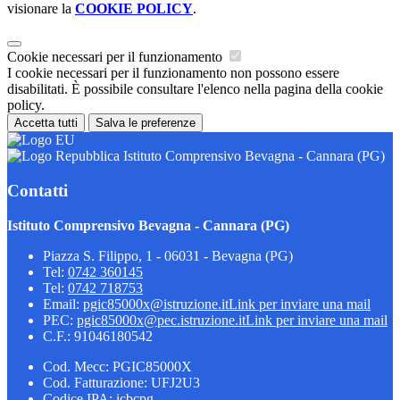
visionare la
COOKIE POLICY
.
Cookie necessari per il funzionamento
I cookie necessari per il funzionamento non possono essere
disabilitati. È possibile consultare l'elenco nella pagina della cookie
policy.
Accetta tutti
Salva le preferenze
Istituto Comprensivo Bevagna - Cannara (PG)
Contatti
Istituto Comprensivo Bevagna - Cannara (PG)
Piazza S. Filippo, 1 - 06031 - Bevagna (PG)
Tel:
0742 360145
Tel:
0742 718753
Email:
pgic85000x@istruzione.it
Link per inviare una mail
PEC:
pgic85000x@pec.istruzione.it
Link per inviare una mail
C.F.: 91046180542
Cod. Mecc: PGIC85000X
Cod. Fatturazione: UFJ2U3
Codice IPA: icbcpg