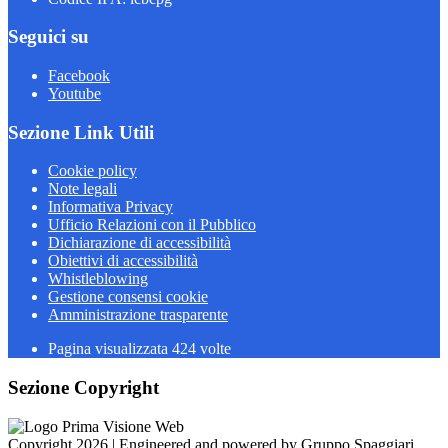
Seguici su
Facebook
Youtube
Sezione Link Utili
Cookie policy
Note legali
Informativa Privacy
Ufficio Relazioni con il Pubblico
Dichiarazione di accessibilità
Obiettivi di accessibilità
Whistleblowing
Gestione consensi cookie
Amministrazione trasparente
Pagina visualizzata
424
volte
Sezione Copyright
Copyright 2026 | Engineered and powered by Gruppo Spaggiari