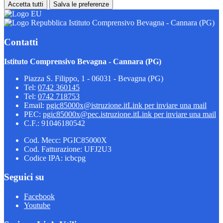
Accetta tutti
Salva le preferenze
Istituto Comprensivo Bevagna - Cannara (PG)
Contatti
Istituto Comprensivo Bevagna - Cannara (PG)
Piazza S. Filippo, 1 - 06031 - Bevagna (PG)
Tel:
0742 360145
Tel:
0742 718753
Email:
pgic85000x@istruzione.it
Link per inviare una mail
PEC:
pgic85000x@pec.istruzione.it
Link per inviare una mail
C.F.: 91046180542
Cod. Mecc: PGIC85000X
Cod. Fatturazione: UFJ2U3
Codice IPA: icbcpg
Seguici su
Facebook
Youtube