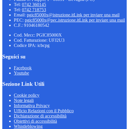
Tel:
0742 360145
Tel:
0742 718753
Email:
pgic85000x@istruzione.it
Link per inviare una mail
PEC:
pgic85000x@pec.istruzione.it
Link per inviare una mail
C.F.: 91046180542
Cod. Mecc: PGIC85000X
Cod. Fatturazione: UFJ2U3
Codice IPA: icbcpg
Seguici su
Facebook
Youtube
Sezione Link Utili
Cookie policy
Note legali
Informativa Privacy
Ufficio Relazioni con il Pubblico
Dichiarazione di accessibilità
Obiettivi di accessibilità
Whistleblowing