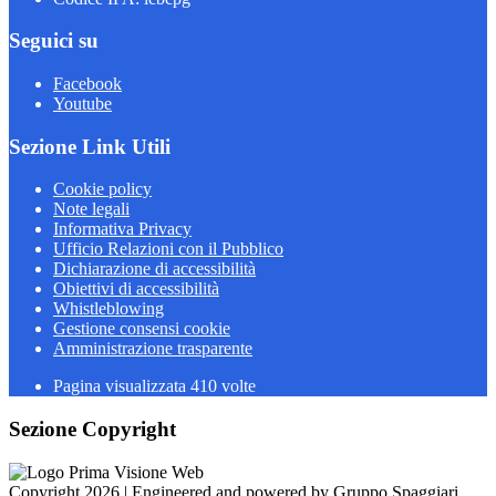
Seguici su
Facebook
Youtube
Sezione Link Utili
Cookie policy
Note legali
Informativa Privacy
Ufficio Relazioni con il Pubblico
Dichiarazione di accessibilità
Obiettivi di accessibilità
Whistleblowing
Gestione consensi cookie
Amministrazione trasparente
Pagina visualizzata
410
volte
Sezione Copyright
Copyright 2026 | Engineered and powered by Gruppo Spaggiari