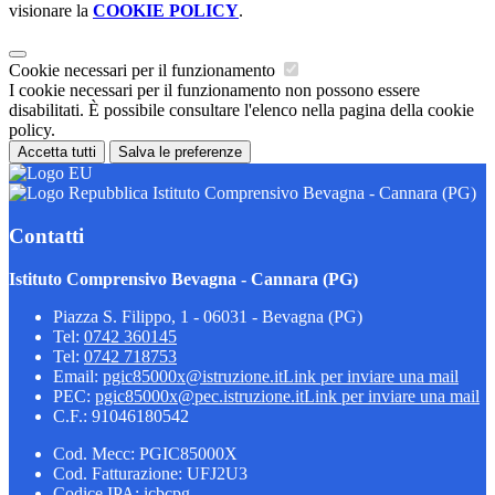
visionare la
COOKIE POLICY
.
Cookie necessari per il funzionamento
I cookie necessari per il funzionamento non possono essere
disabilitati. È possibile consultare l'elenco nella pagina della cookie
policy.
Accetta tutti
Salva le preferenze
Istituto Comprensivo Bevagna - Cannara (PG)
Contatti
Istituto Comprensivo Bevagna - Cannara (PG)
Piazza S. Filippo, 1 - 06031 - Bevagna (PG)
Tel:
0742 360145
Tel:
0742 718753
Email:
pgic85000x@istruzione.it
Link per inviare una mail
PEC:
pgic85000x@pec.istruzione.it
Link per inviare una mail
C.F.: 91046180542
Cod. Mecc: PGIC85000X
Cod. Fatturazione: UFJ2U3
Codice IPA: icbcpg