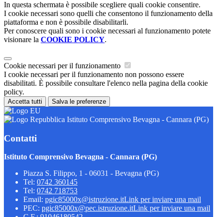
In questa schermata è possibile scegliere quali cookie consentire.
I cookie necessari sono quelli che consentono il funzionamento della
piattaforma e non è possibile disabilitarli.
Per conoscere quali sono i cookie necessari al funzionamento potete
visionare la
COOKIE POLICY
.
Cookie necessari per il funzionamento
I cookie necessari per il funzionamento non possono essere
disabilitati. È possibile consultare l'elenco nella pagina della cookie
policy.
Accetta tutti
Salva le preferenze
Istituto Comprensivo Bevagna - Cannara (PG)
Contatti
Istituto Comprensivo Bevagna - Cannara (PG)
Piazza S. Filippo, 1 - 06031 - Bevagna (PG)
Tel:
0742 360145
Tel:
0742 718753
Email:
pgic85000x@istruzione.it
Link per inviare una mail
PEC:
pgic85000x@pec.istruzione.it
Link per inviare una mail
C.F.: 91046180542