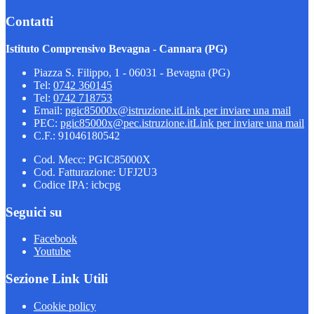
Contatti
Istituto Comprensivo Bevagna - Cannara (PG)
Piazza S. Filippo, 1 - 06031 - Bevagna (PG)
Tel:
0742 360145
Tel:
0742 718753
Email:
pgic85000x@istruzione.it
Link per inviare una mail
PEC:
pgic85000x@pec.istruzione.it
Link per inviare una mail
C.F.: 91046180542
Cod. Mecc: PGIC85000X
Cod. Fatturazione: UFJ2U3
Codice IPA: icbcpg
Seguici su
Facebook
Youtube
Sezione Link Utili
Cookie policy