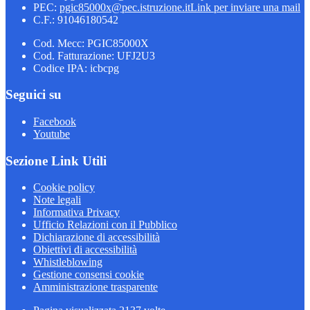
PEC:
pgic85000x@pec.istruzione.it
Link per inviare una mail
C.F.: 91046180542
Cod. Mecc: PGIC85000X
Cod. Fatturazione: UFJ2U3
Codice IPA: icbcpg
Seguici su
Facebook
Youtube
Sezione Link Utili
Cookie policy
Note legali
Informativa Privacy
Ufficio Relazioni con il Pubblico
Dichiarazione di accessibilità
Obiettivi di accessibilità
Whistleblowing
Gestione consensi cookie
Amministrazione trasparente