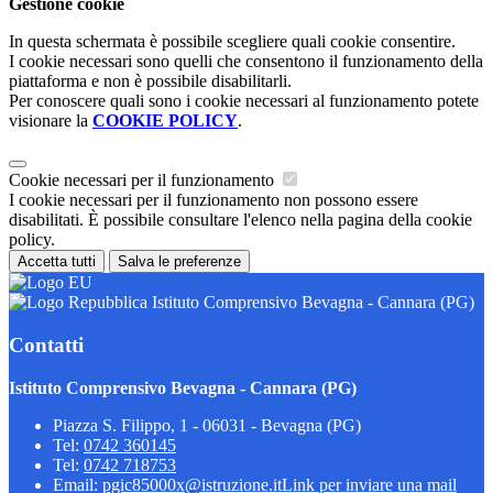
Gestione cookie
In questa schermata è possibile scegliere quali cookie consentire.
I cookie necessari sono quelli che consentono il funzionamento della
piattaforma e non è possibile disabilitarli.
Per conoscere quali sono i cookie necessari al funzionamento potete
visionare la
COOKIE POLICY
.
Cookie necessari per il funzionamento
I cookie necessari per il funzionamento non possono essere
disabilitati. È possibile consultare l'elenco nella pagina della cookie
policy.
Accetta tutti
Salva le preferenze
Istituto Comprensivo Bevagna - Cannara (PG)
Contatti
Istituto Comprensivo Bevagna - Cannara (PG)
Piazza S. Filippo, 1 - 06031 - Bevagna (PG)
Tel:
0742 360145
Tel:
0742 718753
Email:
pgic85000x@istruzione.it
Link per inviare una mail