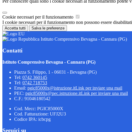
Per conoscere quali sono i cookie necessari al funzionamento potete v
Cookie necessari per il funzionamento
I cookie necessari per il funzionamento non possono essere disabilitati.
Accetta tutti
Salva le preferenze
Istituto Comprensivo Bevagna - Cannara (PG)
Contatti
Istituto Comprensivo Bevagna - Cannara (PG)
Piazza S. Filippo, 1 - 06031 - Bevagna (PG)
Tel:
0742 360145
Tel:
0742 718753
Email:
pgic85000x@istruzione.it
Link per inviare una mail
PEC:
pgic85000x@pec.istruzione.it
Link per inviare una mail
C.F.: 91046180542
Cod. Mecc: PGIC85000X
Cod. Fatturazione: UFJ2U3
Codice IPA: icbcpg
Seguici su