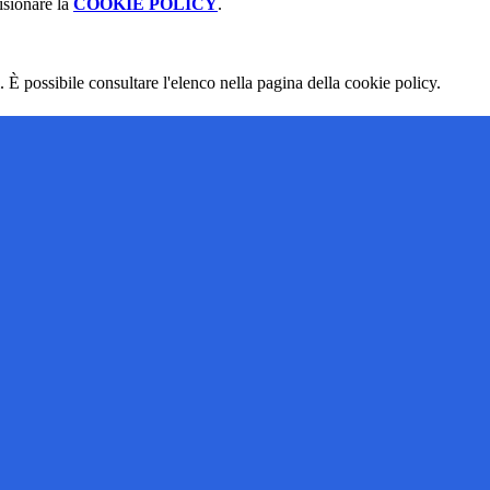
isionare la
COOKIE POLICY
.
 È possibile consultare l'elenco nella pagina della cookie policy.