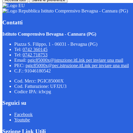
Istituto Comprensivo Bevagna - Cannara (PG)
Contatti
Istituto Comprensivo Bevagna - Cannara (PG)
Piazza S. Filippo, 1 - 06031 - Bevagna (PG)
Tel:
0742 360145
Tel:
0742 718753
Email:
pgic85000x@istruzione.it
Link per inviare una mail
PEC:
pgic85000x@pec.istruzione.it
Link per inviare una mail
C.F.: 91046180542
Cod. Mecc: PGIC85000X
Cod. Fatturazione: UFJ2U3
Codice IPA: icbcpg
Seguici su
Facebook
Youtube
Sezione Link Utili