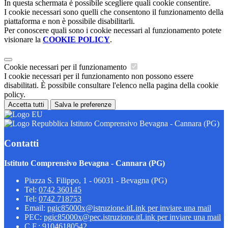
In questa schermata è possibile scegliere quali cookie consentire.
I cookie necessari sono quelli che consentono il funzionamento della
piattaforma e non è possibile disabilitarli.
Per conoscere quali sono i cookie necessari al funzionamento potete
visionare la
COOKIE POLICY
.
Cookie necessari per il funzionamento
I cookie necessari per il funzionamento non possono essere
disabilitati. È possibile consultare l'elenco nella pagina della cookie
policy.
Accetta tutti
Salva le preferenze
Istituto Comprensivo Bevagna - Cannara (PG)
Contatti
Istituto Comprensivo Bevagna - Cannara (PG)
Piazza S. Filippo, 1 - 06031 - Bevagna (PG)
Tel:
0742 360145
Tel:
0742 718753
Email:
pgic85000x@istruzione.it
Link per inviare una mail
PEC:
pgic85000x@pec.istruzione.it
Link per inviare una mail
C.F.: 91046180542