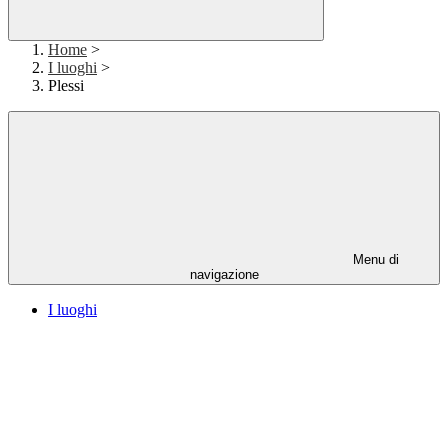
Home
>
I luoghi
>
Plessi
Menu di
navigazione
I luoghi