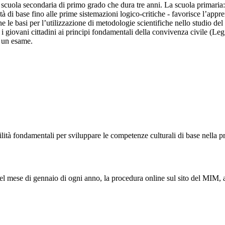
 scuola secondaria di primo grado che dura tre anni. La scuola primaria: 
ità di base fino alle prime sistemazioni logico-critiche - favorisce l’app
ne le basi per l’utilizzazione di metodologie scientifiche nello studio de
 i giovani cittadini ai principi fondamentali della convivenza civile (Le
o un esame.
bilità fondamentali per sviluppare le competenze culturali di base nella p
 nel mese di gennaio di ogni anno, la procedura online sul sito del MIM, a