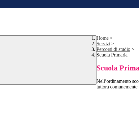
Home
>
Servizi
>
Percorsi di studio
>
Scuola Primaria
Scuola Prima
Nell’ordinamento scol
tuttora comunemente c