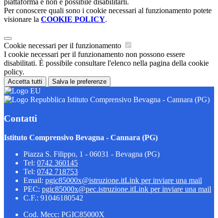
piattaforma e non è possibile disabilitarli.
Per conoscere quali sono i cookie necessari al funzionamento potete
visionare la
COOKIE POLICY
.
Cookie necessari per il funzionamento
I cookie necessari per il funzionamento non possono essere
disabilitati. È possibile consultare l'elenco nella pagina della cookie
policy.
Accetta tutti
Salva le preferenze
Istituto Comprensivo Bevagna - Cannara (PG)
Contatti
Istituto Comprensivo Bevagna - Cannara (PG)
Piazza S. Filippo, 1 - 06031 - Bevagna (PG)
Tel:
0742 360145
Tel:
0742 718753
Email:
pgic85000x@istruzione.it
Link per inviare una mail
PEC:
pgic85000x@pec.istruzione.it
Link per inviare una mail
C.F.: 91046180542
Cod. Mecc: PGIC85000X