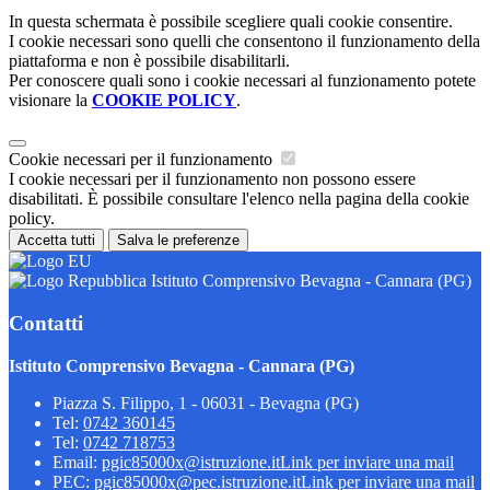
In questa schermata è possibile scegliere quali cookie consentire.
I cookie necessari sono quelli che consentono il funzionamento della
piattaforma e non è possibile disabilitarli.
Per conoscere quali sono i cookie necessari al funzionamento potete
visionare la
COOKIE POLICY
.
Cookie necessari per il funzionamento
I cookie necessari per il funzionamento non possono essere
disabilitati. È possibile consultare l'elenco nella pagina della cookie
policy.
Accetta tutti
Salva le preferenze
Istituto Comprensivo Bevagna - Cannara (PG)
Contatti
Istituto Comprensivo Bevagna - Cannara (PG)
Piazza S. Filippo, 1 - 06031 - Bevagna (PG)
Tel:
0742 360145
Tel:
0742 718753
Email:
pgic85000x@istruzione.it
Link per inviare una mail
PEC:
pgic85000x@pec.istruzione.it
Link per inviare una mail