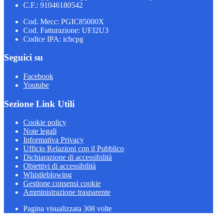
C.F.: 91046180542
Cod. Mecc: PGIC85000X
Cod. Fatturazione: UFJ2U3
Codice IPA: icbcpg
Seguici su
Facebook
Youtube
Sezione Link Utili
Cookie policy
Note legali
Informativa Privacy
Ufficio Relazioni con il Pubblico
Dichiarazione di accessibilità
Obiettivi di accessibilità
Whistleblowing
Gestione consensi cookie
Amministrazione trasparente
Pagina visualizzata
308
volte