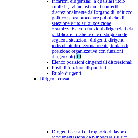
Incarichi dirigenziali, a qualsiasi titolo
conferiti, ivi inclusi quelli conferiti
discrezionalmente dall'organo di indirizzo
politico senza procedure pubbliche di
selezione e titolari di posizione
organizzativa con funzioni dirigenziali (da
pubblicare in tabelle che distinguano le
seguenti situazioni: dirigenti, dirigenti
individuati discrezionalmente, titolari di
posizione organizzativa con funzioni
dirigenziali)
10
Elenco posizioni dirigenziali discrezionali
Posti di funzione disponibili
Ruolo dirigenti
Dirigenti cessati
Dirigenti cessati dal rapporto di lavoro
(documentazione da pubblicare sul sito