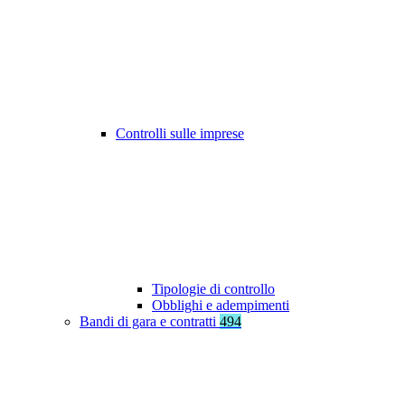
Controlli sulle imprese
Tipologie di controllo
Obblighi e adempimenti
Bandi di gara e contratti
494