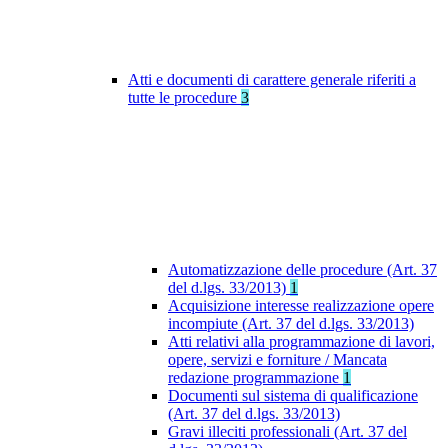
Atti e documenti di carattere generale riferiti a
tutte le procedure
3
Automatizzazione delle procedure (Art. 37
del d.lgs. 33/2013)
1
Acquisizione interesse realizzazione opere
incompiute (Art. 37 del d.lgs. 33/2013)
Atti relativi alla programmazione di lavori,
opere, servizi e forniture / Mancata
redazione programmazione
1
Documenti sul sistema di qualificazione
(Art. 37 del d.lgs. 33/2013)
Gravi illeciti professionali (Art. 37 del