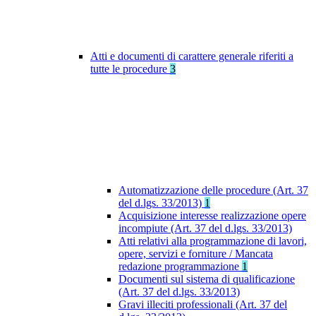
Atti e documenti di carattere generale riferiti a
tutte le procedure
3
Automatizzazione delle procedure (Art. 37
del d.lgs. 33/2013)
1
Acquisizione interesse realizzazione opere
incompiute (Art. 37 del d.lgs. 33/2013)
Atti relativi alla programmazione di lavori,
opere, servizi e forniture / Mancata
redazione programmazione
1
Documenti sul sistema di qualificazione
(Art. 37 del d.lgs. 33/2013)
Gravi illeciti professionali (Art. 37 del