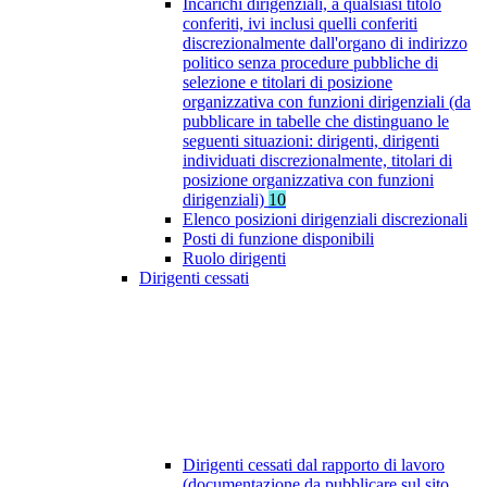
Incarichi dirigenziali, a qualsiasi titolo
conferiti, ivi inclusi quelli conferiti
discrezionalmente dall'organo di indirizzo
politico senza procedure pubbliche di
selezione e titolari di posizione
organizzativa con funzioni dirigenziali (da
pubblicare in tabelle che distinguano le
seguenti situazioni: dirigenti, dirigenti
individuati discrezionalmente, titolari di
posizione organizzativa con funzioni
dirigenziali)
10
Elenco posizioni dirigenziali discrezionali
Posti di funzione disponibili
Ruolo dirigenti
Dirigenti cessati
Dirigenti cessati dal rapporto di lavoro
(documentazione da pubblicare sul sito