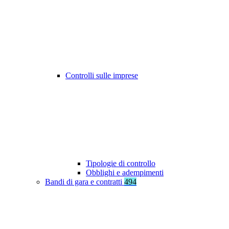
Controlli sulle imprese
Tipologie di controllo
Obblighi e adempimenti
Bandi di gara e contratti
494