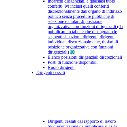
Incarichi dirigenziali, a qualsiasi titolo
conferiti, ivi inclusi quelli conferiti
discrezionalmente dall'organo di indirizzo
politico senza procedure pubbliche di
selezione e titolari di posizione
organizzativa con funzioni dirigenziali (da
pubblicare in tabelle che distinguano le
seguenti situazioni: dirigenti, dirigenti
individuati discrezionalmente, titolari di
posizione organizzativa con funzioni
dirigenziali)
10
Elenco posizioni dirigenziali discrezionali
Posti di funzione disponibili
Ruolo dirigenti
Dirigenti cessati
Dirigenti cessati dal rapporto di lavoro
(documentazione da pubblicare sul sito