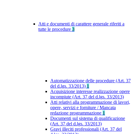
Atti e documenti di carattere generale riferiti a
tutte le procedure
3
Automatizzazione delle procedure (Art. 37
del d.lgs. 33/2013)
1
Acquisizione interesse realizzazione opere
incompiute (Art. 37 del d.lgs. 33/2013)
Atti relativi alla programmazione di lavori,
opere, servizi e forniture / Mancata
redazione programmazione
1
Documenti sul sistema di qualificazione
(Art. 37 del d.lgs. 33/2013)
Gravi illeciti professionali (Art. 37 del