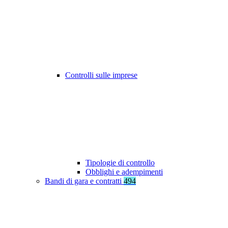
Controlli sulle imprese
Tipologie di controllo
Obblighi e adempimenti
Bandi di gara e contratti
494