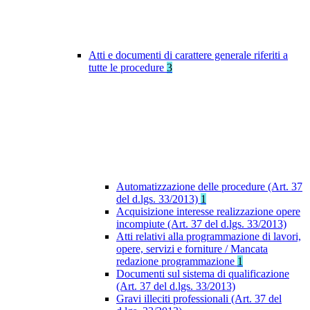
Atti e documenti di carattere generale riferiti a
tutte le procedure
3
Automatizzazione delle procedure (Art. 37
del d.lgs. 33/2013)
1
Acquisizione interesse realizzazione opere
incompiute (Art. 37 del d.lgs. 33/2013)
Atti relativi alla programmazione di lavori,
opere, servizi e forniture / Mancata
redazione programmazione
1
Documenti sul sistema di qualificazione
(Art. 37 del d.lgs. 33/2013)
Gravi illeciti professionali (Art. 37 del