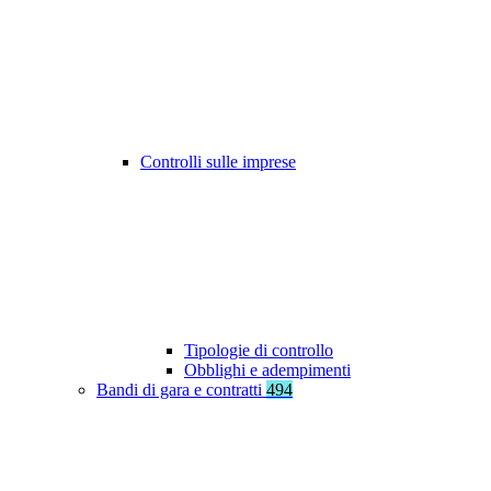
Controlli sulle imprese
Tipologie di controllo
Obblighi e adempimenti
Bandi di gara e contratti
494