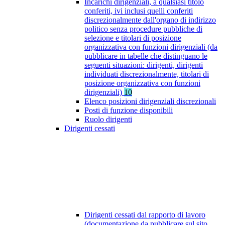
Incarichi dirigenziali, a qualsiasi titolo
conferiti, ivi inclusi quelli conferiti
discrezionalmente dall'organo di indirizzo
politico senza procedure pubbliche di
selezione e titolari di posizione
organizzativa con funzioni dirigenziali (da
pubblicare in tabelle che distinguano le
seguenti situazioni: dirigenti, dirigenti
individuati discrezionalmente, titolari di
posizione organizzativa con funzioni
dirigenziali)
10
Elenco posizioni dirigenziali discrezionali
Posti di funzione disponibili
Ruolo dirigenti
Dirigenti cessati
Dirigenti cessati dal rapporto di lavoro
(documentazione da pubblicare sul sito