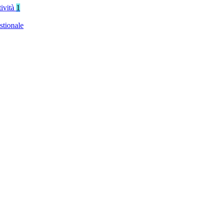
tività
1
stionale