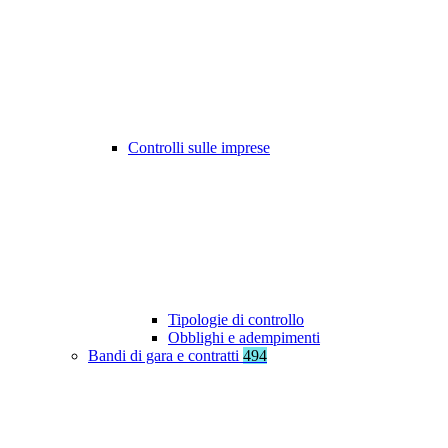
Controlli sulle imprese
Tipologie di controllo
Obblighi e adempimenti
Bandi di gara e contratti
494