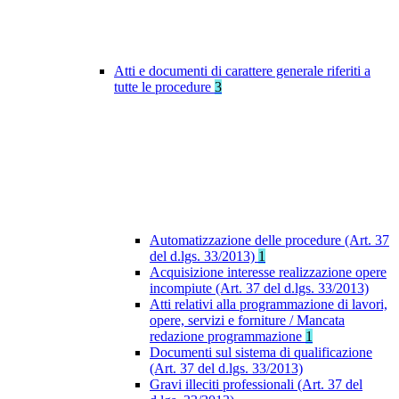
Atti e documenti di carattere generale riferiti a
tutte le procedure
3
Automatizzazione delle procedure (Art. 37
del d.lgs. 33/2013)
1
Acquisizione interesse realizzazione opere
incompiute (Art. 37 del d.lgs. 33/2013)
Atti relativi alla programmazione di lavori,
opere, servizi e forniture / Mancata
redazione programmazione
1
Documenti sul sistema di qualificazione
(Art. 37 del d.lgs. 33/2013)
Gravi illeciti professionali (Art. 37 del