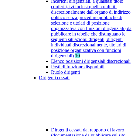
Incarichi dirigenziali, a qualsiasi titolo
conferiti, ivi inclusi quelli conferiti
discrezionalmente dall'organo di indirizzo
politico senza procedure pubbliche di
selezione e titolari di posizione
organizzativa con funzioni dirigenziali (da
pubblicare in tabelle che distinguano le
seguenti situazioni: dirigenti, dirigenti
individuati discrezionalmente, titolari di
posizione organizzativa con funzioni
dirigenziali)
10
Elenco posizioni dirigenziali discrezionali
Posti di funzione disponibili
Ruolo dirigenti
Dirigenti cessati
Dirigenti cessati dal rapporto di lavoro
(documentazione da pubblicare sul sito