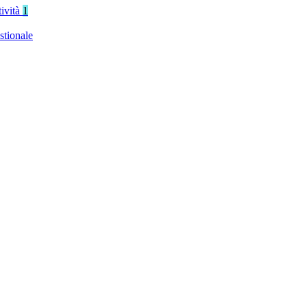
tività
1
stionale