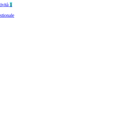
tività
1
stionale