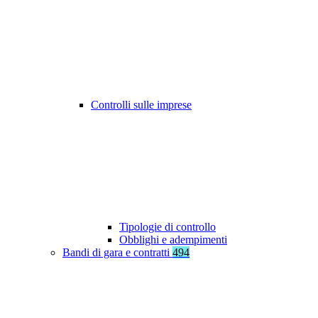
Controlli sulle imprese
Tipologie di controllo
Obblighi e adempimenti
Bandi di gara e contratti
494