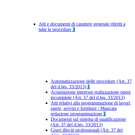
Atti e documenti di carattere generale riferiti a
tutte le procedure
3
Automatizzazione delle procedure (Art. 37
del d.lgs. 33/2013)
1
Acquisizione interesse realizzazione opere
incompiute (Art. 37 del d.lgs. 33/2013)
Atti relativi alla programmazione di lavori,
opere, servizi e forniture / Mancata
redazione programmazione
1
Documenti sul sistema di qualificazione
(Art. 37 del d.lgs. 33/2013)
Gravi illeciti professionali (Art. 37 del