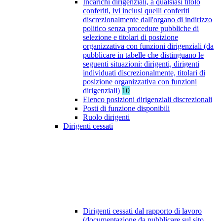
Incarichi dirigenziali, a qualsiasi titolo
conferiti, ivi inclusi quelli conferiti
discrezionalmente dall'organo di indirizzo
politico senza procedure pubbliche di
selezione e titolari di posizione
organizzativa con funzioni dirigenziali (da
pubblicare in tabelle che distinguano le
seguenti situazioni: dirigenti, dirigenti
individuati discrezionalmente, titolari di
posizione organizzativa con funzioni
dirigenziali)
10
Elenco posizioni dirigenziali discrezionali
Posti di funzione disponibili
Ruolo dirigenti
Dirigenti cessati
Dirigenti cessati dal rapporto di lavoro
(documentazione da pubblicare sul sito