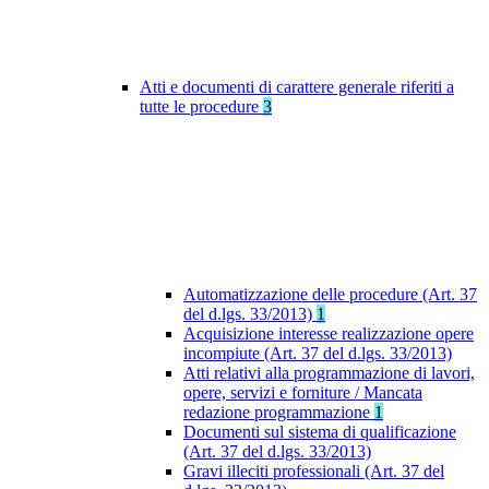
Atti e documenti di carattere generale riferiti a
tutte le procedure
3
Automatizzazione delle procedure (Art. 37
del d.lgs. 33/2013)
1
Acquisizione interesse realizzazione opere
incompiute (Art. 37 del d.lgs. 33/2013)
Atti relativi alla programmazione di lavori,
opere, servizi e forniture / Mancata
redazione programmazione
1
Documenti sul sistema di qualificazione
(Art. 37 del d.lgs. 33/2013)
Gravi illeciti professionali (Art. 37 del