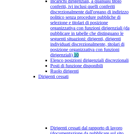
Incarichi dirigenziali, a qualsiasi titolo
conferiti, ivi inclusi quelli conferiti
discrezionalmente dall'organo di indirizzo
politico senza procedure pubbliche di
selezione e titolari di posizione
organizzativa con funzioni dirigenziali (da
pubblicare in tabelle che distinguano le
seguenti situazioni: dirigenti, dirigenti
individuati discrezionalmente, titolari di
posizione organizzativa con funzioni
dirigenziali)
10
Elenco posizioni dirigenziali discrezionali
Posti di funzione disponibili
Ruolo dirigenti
Dirigenti cessati
Dirigenti cessati dal rapporto di lavoro
(documentazione da pubblicare sul sito