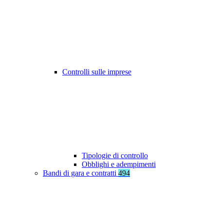
Controlli sulle imprese
Tipologie di controllo
Obblighi e adempimenti
Bandi di gara e contratti
494