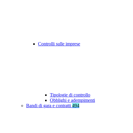
Controlli sulle imprese
Tipologie di controllo
Obblighi e adempimenti
Bandi di gara e contratti
494