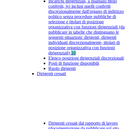
Incarichi dirigenziali, a qualsiasi titolo
conferiti, ivi inclusi quelli conferiti
discrezionalmente dall'organo di indirizzo
politico senza procedure pubbliche di
selezione e titolari di posizione
organizzativa con funzioni dirigenziali (da
pubblicare in tabelle che distinguano le
seguenti situazioni: dirigenti, dirigenti
individuati discrezionalmente, titolari di
posizione organizzativa con funzioni
dirigenziali)
10
Elenco posizioni dirigenziali discrezionali
Posti di funzione disponibili
Ruolo dirigenti
Dirigenti cessati
Dirigenti cessati dal rapporto di lavoro
(documentazione da pubblicare sul sito