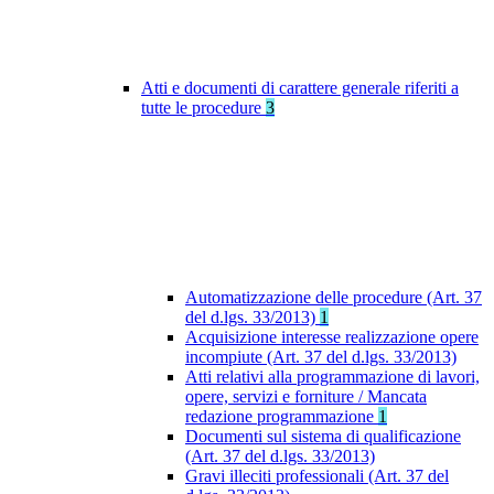
Atti e documenti di carattere generale riferiti a
tutte le procedure
3
Automatizzazione delle procedure (Art. 37
del d.lgs. 33/2013)
1
Acquisizione interesse realizzazione opere
incompiute (Art. 37 del d.lgs. 33/2013)
Atti relativi alla programmazione di lavori,
opere, servizi e forniture / Mancata
redazione programmazione
1
Documenti sul sistema di qualificazione
(Art. 37 del d.lgs. 33/2013)
Gravi illeciti professionali (Art. 37 del