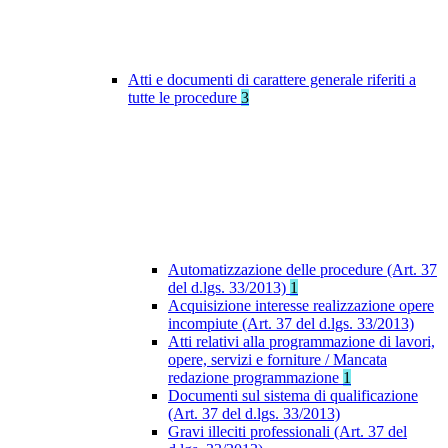
Atti e documenti di carattere generale riferiti a
tutte le procedure
3
Automatizzazione delle procedure (Art. 37
del d.lgs. 33/2013)
1
Acquisizione interesse realizzazione opere
incompiute (Art. 37 del d.lgs. 33/2013)
Atti relativi alla programmazione di lavori,
opere, servizi e forniture / Mancata
redazione programmazione
1
Documenti sul sistema di qualificazione
(Art. 37 del d.lgs. 33/2013)
Gravi illeciti professionali (Art. 37 del