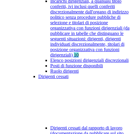
Incarichi dirigenziali, a qualsiasi titolo
conferiti, ivi inclusi quelli conferiti
discrezionalmente dall'organo di indirizzo
politico senza procedure pubbliche di
selezione e titolari di posizione
organizzativa con funzioni dirigenziali (da
pubblicare in tabelle che distinguano le
seguenti situazioni: dirigenti, dirigenti
individuati discrezionalmente, titolari di
posizione organizzativa con funzioni
dirigenziali)
10
Elenco posizioni dirigenziali discrezionali
Posti di funzione disponibili
Ruolo dirigenti
Dirigenti cessati
Dirigenti cessati dal rapporto di lavoro
(documentazione da pubblicare sul sito