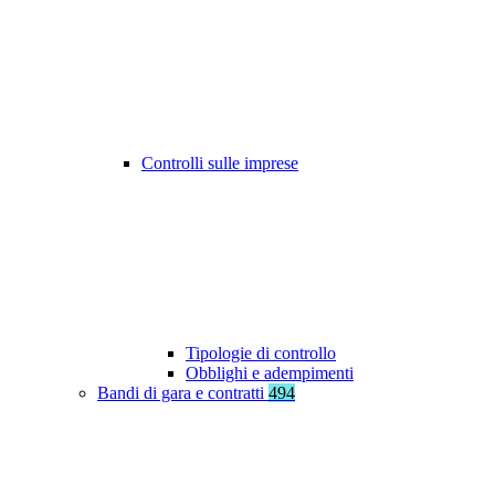
Controlli sulle imprese
Tipologie di controllo
Obblighi e adempimenti
Bandi di gara e contratti
494