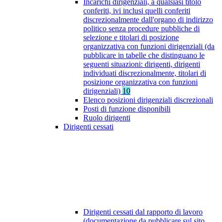
Incarichi dirigenziali, a qualsiasi titolo
conferiti, ivi inclusi quelli conferiti
discrezionalmente dall'organo di indirizzo
politico senza procedure pubbliche di
selezione e titolari di posizione
organizzativa con funzioni dirigenziali (da
pubblicare in tabelle che distinguano le
seguenti situazioni: dirigenti, dirigenti
individuati discrezionalmente, titolari di
posizione organizzativa con funzioni
dirigenziali)
10
Elenco posizioni dirigenziali discrezionali
Posti di funzione disponibili
Ruolo dirigenti
Dirigenti cessati
Dirigenti cessati dal rapporto di lavoro
(documentazione da pubblicare sul sito