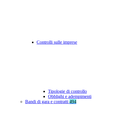
Controlli sulle imprese
Tipologie di controllo
Obblighi e adempimenti
Bandi di gara e contratti
494