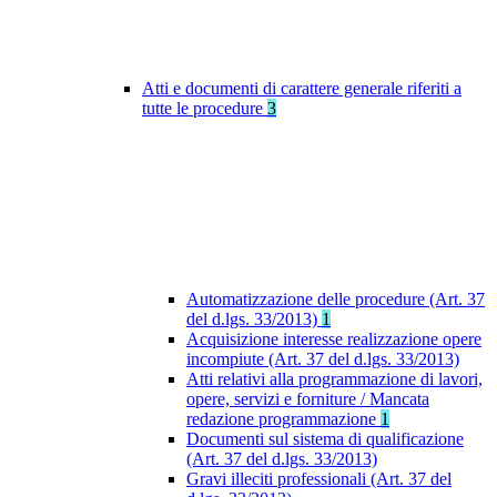
Atti e documenti di carattere generale riferiti a
tutte le procedure
3
Automatizzazione delle procedure (Art. 37
del d.lgs. 33/2013)
1
Acquisizione interesse realizzazione opere
incompiute (Art. 37 del d.lgs. 33/2013)
Atti relativi alla programmazione di lavori,
opere, servizi e forniture / Mancata
redazione programmazione
1
Documenti sul sistema di qualificazione
(Art. 37 del d.lgs. 33/2013)
Gravi illeciti professionali (Art. 37 del