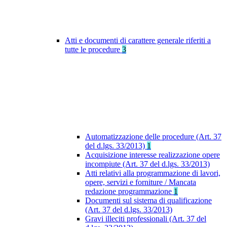
Atti e documenti di carattere generale riferiti a
tutte le procedure
3
Automatizzazione delle procedure (Art. 37
del d.lgs. 33/2013)
1
Acquisizione interesse realizzazione opere
incompiute (Art. 37 del d.lgs. 33/2013)
Atti relativi alla programmazione di lavori,
opere, servizi e forniture / Mancata
redazione programmazione
1
Documenti sul sistema di qualificazione
(Art. 37 del d.lgs. 33/2013)
Gravi illeciti professionali (Art. 37 del