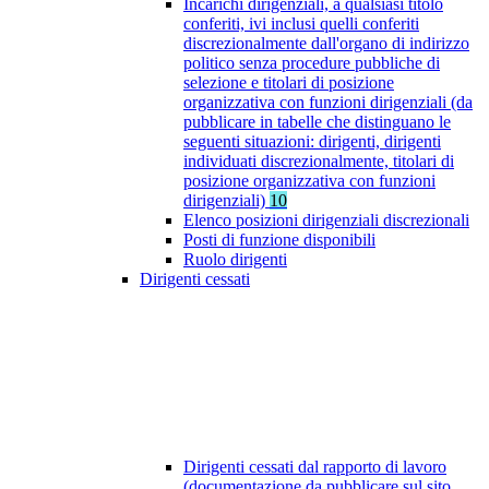
Incarichi dirigenziali, a qualsiasi titolo
conferiti, ivi inclusi quelli conferiti
discrezionalmente dall'organo di indirizzo
politico senza procedure pubbliche di
selezione e titolari di posizione
organizzativa con funzioni dirigenziali (da
pubblicare in tabelle che distinguano le
seguenti situazioni: dirigenti, dirigenti
individuati discrezionalmente, titolari di
posizione organizzativa con funzioni
dirigenziali)
10
Elenco posizioni dirigenziali discrezionali
Posti di funzione disponibili
Ruolo dirigenti
Dirigenti cessati
Dirigenti cessati dal rapporto di lavoro
(documentazione da pubblicare sul sito