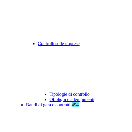
Controlli sulle imprese
Tipologie di controllo
Obblighi e adempimenti
Bandi di gara e contratti
494