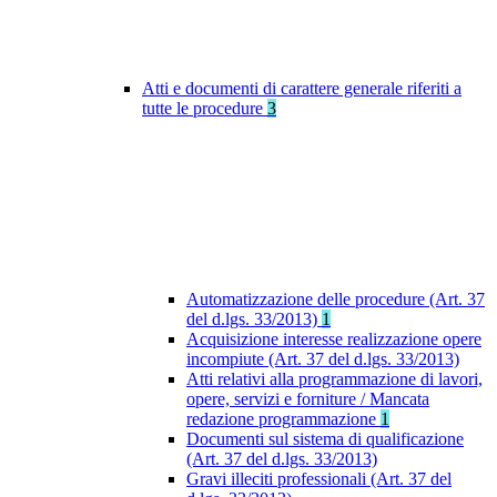
Atti e documenti di carattere generale riferiti a
tutte le procedure
3
Automatizzazione delle procedure (Art. 37
del d.lgs. 33/2013)
1
Acquisizione interesse realizzazione opere
incompiute (Art. 37 del d.lgs. 33/2013)
Atti relativi alla programmazione di lavori,
opere, servizi e forniture / Mancata
redazione programmazione
1
Documenti sul sistema di qualificazione
(Art. 37 del d.lgs. 33/2013)
Gravi illeciti professionali (Art. 37 del