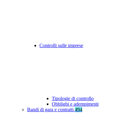
Controlli sulle imprese
Tipologie di controllo
Obblighi e adempimenti
Bandi di gara e contratti
494