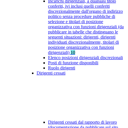
Incarichi dirigenziali, a qualsiasi titolo
conferiti, ivi inclusi quelli conferiti
discrezionalmente dall'organo di indirizzo
politico senza procedure pubbliche di
selezione e titolari di posizione
organizzativa con funzioni dirigenziali (da
pubblicare in tabelle che distinguano le
seguenti situazioni: dirigenti, dirigenti
individuati discrezionalmente, titolari di
posizione organizzativa con funzioni
dirigenziali)
10
Elenco posizioni dirigenziali discrezionali
Posti di funzione disponibili
Ruolo dirigenti
Dirigenti cessati
Dirigenti cessati dal rapporto di lavoro
(documentazione da pubblicare sul sito