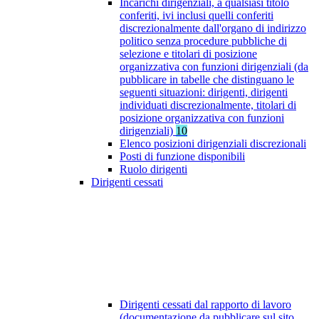
Incarichi dirigenziali, a qualsiasi titolo
conferiti, ivi inclusi quelli conferiti
discrezionalmente dall'organo di indirizzo
politico senza procedure pubbliche di
selezione e titolari di posizione
organizzativa con funzioni dirigenziali (da
pubblicare in tabelle che distinguano le
seguenti situazioni: dirigenti, dirigenti
individuati discrezionalmente, titolari di
posizione organizzativa con funzioni
dirigenziali)
10
Elenco posizioni dirigenziali discrezionali
Posti di funzione disponibili
Ruolo dirigenti
Dirigenti cessati
Dirigenti cessati dal rapporto di lavoro
(documentazione da pubblicare sul sito