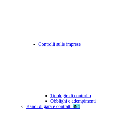
Controlli sulle imprese
Tipologie di controllo
Obblighi e adempimenti
Bandi di gara e contratti
494