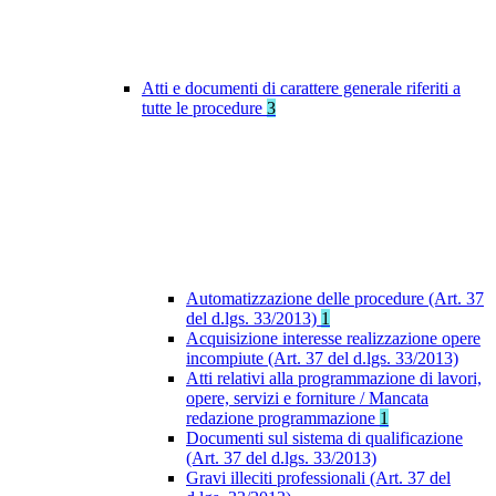
Atti e documenti di carattere generale riferiti a
tutte le procedure
3
Automatizzazione delle procedure (Art. 37
del d.lgs. 33/2013)
1
Acquisizione interesse realizzazione opere
incompiute (Art. 37 del d.lgs. 33/2013)
Atti relativi alla programmazione di lavori,
opere, servizi e forniture / Mancata
redazione programmazione
1
Documenti sul sistema di qualificazione
(Art. 37 del d.lgs. 33/2013)
Gravi illeciti professionali (Art. 37 del