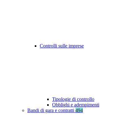
Controlli sulle imprese
Tipologie di controllo
Obblighi e adempimenti
Bandi di gara e contratti
494