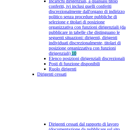
Incarichi dirigenziali, a qualsiasi titolo
conferiti, ivi inclusi quelli conferiti
discrezionalmente dall'organo di indirizzo
politico senza procedure pubbliche di
selezione e titolari di posizione
organizzativa con funzioni dirigenziali (da
pubblicare in tabelle che distinguano le
seguenti situazioni: dirigenti, dirigenti
individuati discrezionalmente, titolari di
posizione organizzativa con funzioni
dirigenziali)
10
Elenco posizioni dirigenziali discrezionali
Posti di funzione disponibili
Ruolo dirigenti
Dirigenti cessati
Dirigenti cessati dal rapporto di lavoro
(documentazione da pubblicare sul sito