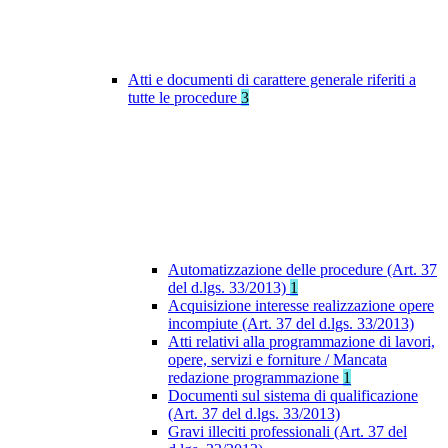
Atti e documenti di carattere generale riferiti a
tutte le procedure
3
Automatizzazione delle procedure (Art. 37
del d.lgs. 33/2013)
1
Acquisizione interesse realizzazione opere
incompiute (Art. 37 del d.lgs. 33/2013)
Atti relativi alla programmazione di lavori,
opere, servizi e forniture / Mancata
redazione programmazione
1
Documenti sul sistema di qualificazione
(Art. 37 del d.lgs. 33/2013)
Gravi illeciti professionali (Art. 37 del