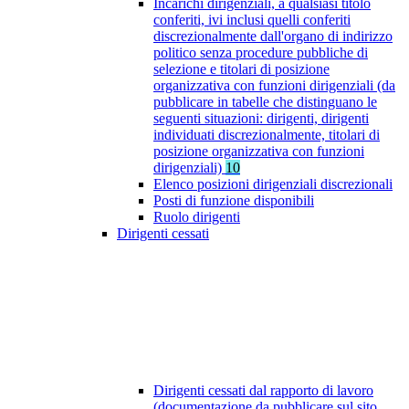
Incarichi dirigenziali, a qualsiasi titolo
conferiti, ivi inclusi quelli conferiti
discrezionalmente dall'organo di indirizzo
politico senza procedure pubbliche di
selezione e titolari di posizione
organizzativa con funzioni dirigenziali (da
pubblicare in tabelle che distinguano le
seguenti situazioni: dirigenti, dirigenti
individuati discrezionalmente, titolari di
posizione organizzativa con funzioni
dirigenziali)
10
Elenco posizioni dirigenziali discrezionali
Posti di funzione disponibili
Ruolo dirigenti
Dirigenti cessati
Dirigenti cessati dal rapporto di lavoro
(documentazione da pubblicare sul sito