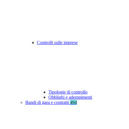
Controlli sulle imprese
Tipologie di controllo
Obblighi e adempimenti
Bandi di gara e contratti
494