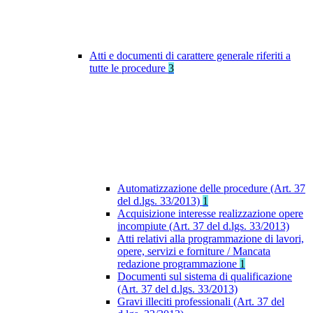
Atti e documenti di carattere generale riferiti a
tutte le procedure
3
Automatizzazione delle procedure (Art. 37
del d.lgs. 33/2013)
1
Acquisizione interesse realizzazione opere
incompiute (Art. 37 del d.lgs. 33/2013)
Atti relativi alla programmazione di lavori,
opere, servizi e forniture / Mancata
redazione programmazione
1
Documenti sul sistema di qualificazione
(Art. 37 del d.lgs. 33/2013)
Gravi illeciti professionali (Art. 37 del