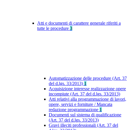
Atti e documenti di carattere generale riferiti a
tutte le procedure
3
Automatizzazione delle procedure (Art. 37
del d.lgs. 33/2013)
1
Acquisizione interesse realizzazione opere
incompiute (Art. 37 del d.lgs. 33/2013)
Atti relativi alla programmazione di lavori,
opere, servizi e forniture / Mancata
redazione programmazione
1
Documenti sul sistema di qualificazione
(Art. 37 del d.lgs. 33/2013)
Gravi illeciti professionali (Art. 37 del