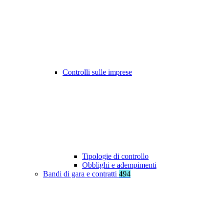
Controlli sulle imprese
Tipologie di controllo
Obblighi e adempimenti
Bandi di gara e contratti
494