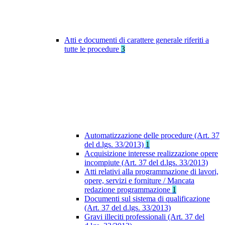
Atti e documenti di carattere generale riferiti a
tutte le procedure
3
Automatizzazione delle procedure (Art. 37
del d.lgs. 33/2013)
1
Acquisizione interesse realizzazione opere
incompiute (Art. 37 del d.lgs. 33/2013)
Atti relativi alla programmazione di lavori,
opere, servizi e forniture / Mancata
redazione programmazione
1
Documenti sul sistema di qualificazione
(Art. 37 del d.lgs. 33/2013)
Gravi illeciti professionali (Art. 37 del