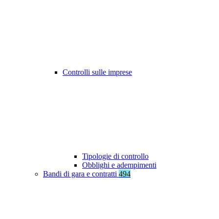
Controlli sulle imprese
Tipologie di controllo
Obblighi e adempimenti
Bandi di gara e contratti
494