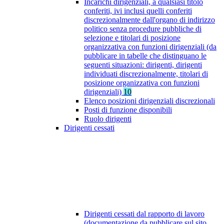
Incarichi dirigenziali, a qualsiasi titolo
conferiti, ivi inclusi quelli conferiti
discrezionalmente dall'organo di indirizzo
politico senza procedure pubbliche di
selezione e titolari di posizione
organizzativa con funzioni dirigenziali (da
pubblicare in tabelle che distinguano le
seguenti situazioni: dirigenti, dirigenti
individuati discrezionalmente, titolari di
posizione organizzativa con funzioni
dirigenziali)
10
Elenco posizioni dirigenziali discrezionali
Posti di funzione disponibili
Ruolo dirigenti
Dirigenti cessati
Dirigenti cessati dal rapporto di lavoro
(documentazione da pubblicare sul sito