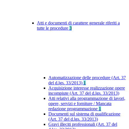
Atti e documenti di carattere generale riferiti a
tutte le procedure
3
Automatizzazione delle procedure (Art. 37
del d.lgs. 33/2013)
1
Acquisizione interesse realizzazione opere
incompiute (Art. 37 del d.lgs. 33/2013)
Atti relativi alla programmazione di lavori,
opere, servizi e forniture / Mancata
redazione programmazione
1
Documenti sul sistema di qualificazione
(Art. 37 del d.lgs. 33/2013)
Gravi illeciti professionali (Art. 37 del