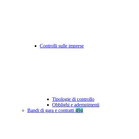
Controlli sulle imprese
Tipologie di controllo
Obblighi e adempimenti
Bandi di gara e contratti
494