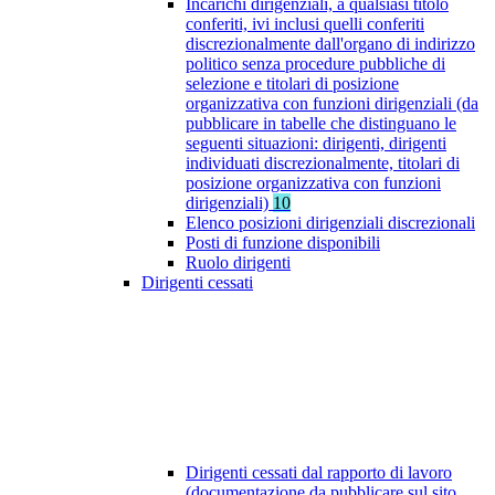
Incarichi dirigenziali, a qualsiasi titolo
conferiti, ivi inclusi quelli conferiti
discrezionalmente dall'organo di indirizzo
politico senza procedure pubbliche di
selezione e titolari di posizione
organizzativa con funzioni dirigenziali (da
pubblicare in tabelle che distinguano le
seguenti situazioni: dirigenti, dirigenti
individuati discrezionalmente, titolari di
posizione organizzativa con funzioni
dirigenziali)
10
Elenco posizioni dirigenziali discrezionali
Posti di funzione disponibili
Ruolo dirigenti
Dirigenti cessati
Dirigenti cessati dal rapporto di lavoro
(documentazione da pubblicare sul sito