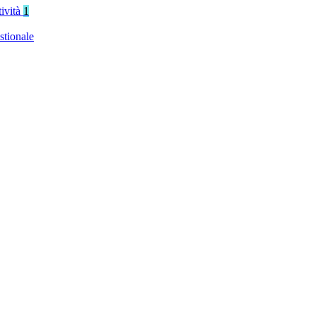
tività
1
stionale