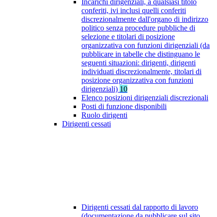
Incarichi dirigenziali, a qualsiasi titolo
conferiti, ivi inclusi quelli conferiti
discrezionalmente dall'organo di indirizzo
politico senza procedure pubbliche di
selezione e titolari di posizione
organizzativa con funzioni dirigenziali (da
pubblicare in tabelle che distinguano le
seguenti situazioni: dirigenti, dirigenti
individuati discrezionalmente, titolari di
posizione organizzativa con funzioni
dirigenziali)
10
Elenco posizioni dirigenziali discrezionali
Posti di funzione disponibili
Ruolo dirigenti
Dirigenti cessati
Dirigenti cessati dal rapporto di lavoro
(documentazione da pubblicare sul sito