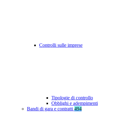
Controlli sulle imprese
Tipologie di controllo
Obblighi e adempimenti
Bandi di gara e contratti
494