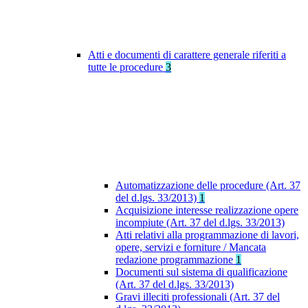
Atti e documenti di carattere generale riferiti a
tutte le procedure
3
Automatizzazione delle procedure (Art. 37
del d.lgs. 33/2013)
1
Acquisizione interesse realizzazione opere
incompiute (Art. 37 del d.lgs. 33/2013)
Atti relativi alla programmazione di lavori,
opere, servizi e forniture / Mancata
redazione programmazione
1
Documenti sul sistema di qualificazione
(Art. 37 del d.lgs. 33/2013)
Gravi illeciti professionali (Art. 37 del